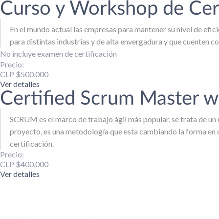
Curso y Workshop de Cer
En el mundo actual las empresas para mantener su nivel de efici
para distintas industrias y de alta envergadura y que cuenten
No incluye examen de certificación
Precio:
CLP $
500.000
Ver detalles
Certified Scrum Master wi
SCRUM es el marco de trabajo ágil más popular, se trata de un m
proyecto, es una metodología que esta cambiando la forma en q
certificación.
Precio:
CLP $
400.000
Ver detalles
© 2026 ENNOVATE | ESCUELA DE NEGOCIOS
Avenida Pedro de Valdivia 273, Piso 802
Providencia - Santiago - Chile