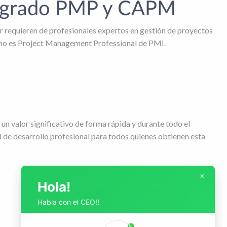
el grado PMP y CAPM
tar requieren de profesionales expertos en gestión de proyectos
 como es Project Management Professional de PMI.
un valor significativo de forma rápida y durante todo el
 de desarrollo profesional para todos quienes obtienen esta
×
×
Hola!
Hola!
Habla con el CEO!!
Habla con el CEO!!