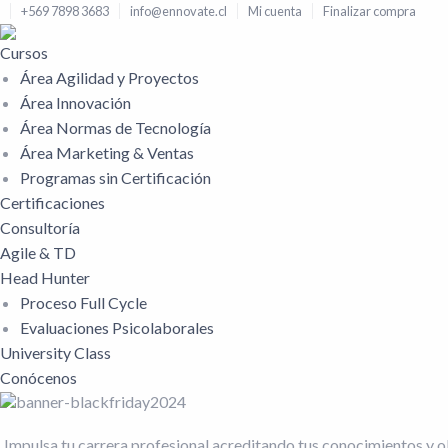
+569 7898 3683
info@ennovate.cl
Mi cuenta
Finalizar compra
Cursos
Área Agilidad y Proyectos
Área Innovación
Área Normas de Tecnología
Área Marketing & Ventas
Programas sin Certificación
Certificaciones
Consultoría
Agile & TD
Head Hunter
Proceso Full Cycle
Evaluaciones Psicolaborales
University Class
Conócenos
Impulsa tu carrera profesional acreditando tus conocimientos y 