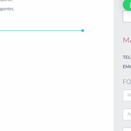
agentes.
M
TEL
EMA
FO