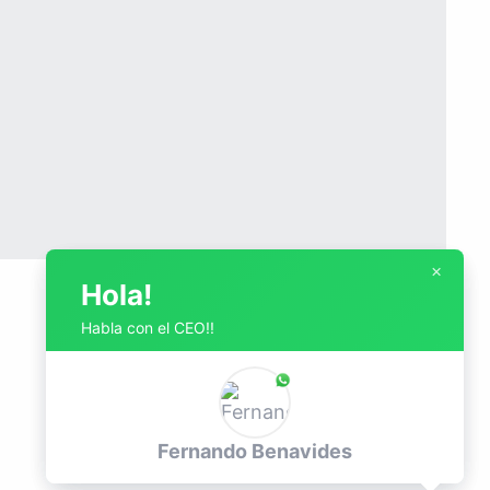
×
×
Hola!
Hola!
Habla con el CEO!!
Habla con el CEO!!
Fernando Benavides
Fernando Benavides