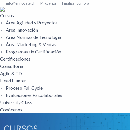
info@ennovate.cl
Mi cuenta
Finalizar compra
Cursos
Área Agilidad y Proyectos
Área Innovación
Área Normas de Tecnología
Área Marketing & Ventas
Programas sin Certificación
Certificaciones
Consultoría
Agile & TD
Head Hunter
Proceso Full Cycle
Evaluaciones Psicolaborales
University Class
Conócenos
CURSOS