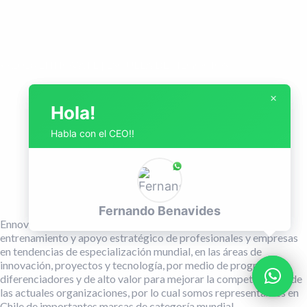
© 2026 ENNOVATE | ESCUELA DE NEGOCIOS
Avenida Pedro de Valdivia 273, Piso 802
×
×
Hola!
Hola!
Providencia - Santiago - Chile
Habla con el CEO!!
Habla con el CEO!!
info@ennovate.cl
Fernando Benavides
Fernando Benavides
Desarrollado por Zimple!
Ennovate es una empresa orientada principalmente al
entrenamiento y apoyo estratégico de profesionales y empresas
en tendencias de especialización mundial, en las áreas de
innovación, proyectos y tecnología, por medio de programas
diferenciadores y de alto valor para mejorar la competitividad de
las actuales organizaciones, por lo cual somos representantes en
Chile de importantes marcas de categoría mundial.