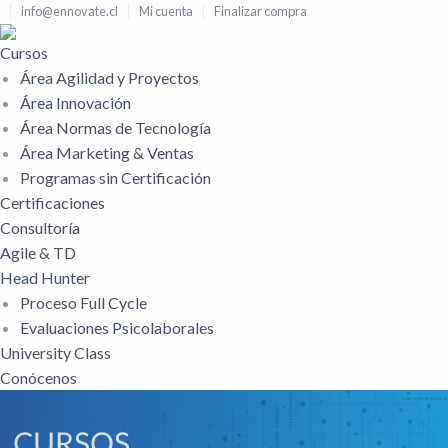
info@ennovate.cl
Mi cuenta
Finalizar compra
Cursos
Área Agilidad y Proyectos
Área Innovación
Área Normas de Tecnología
Área Marketing & Ventas
Programas sin Certificación
Certificaciones
Consultoría
Agile & TD
Head Hunter
Proceso Full Cycle
Evaluaciones Psicolaborales
University Class
Conócenos
CURSOS