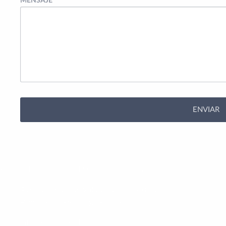
MENSAJE
*
© 2026 ENNOVATE | ESCUELA DE NEGOCIOS
Avenida Pedro de Valdivia 273, Piso 802
Providencia - Santiago - Chile
info@ennovate.cl