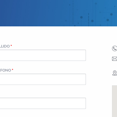
LLIDO
*
ÉFONO
*